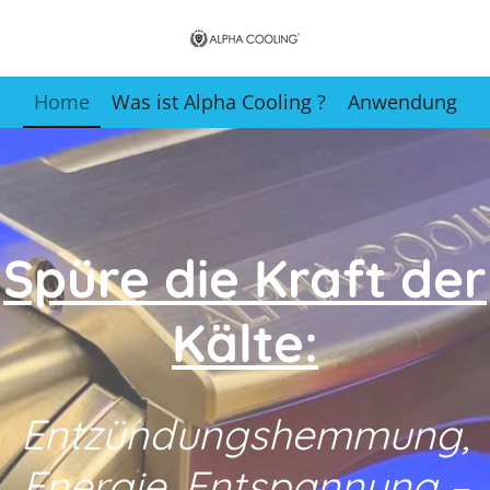
Home
Was ist Alpha Cooling ?
Anwendung
Spüre die Kraft der
Kälte:
Entzündungshemmung,
Energie, Entspannung –